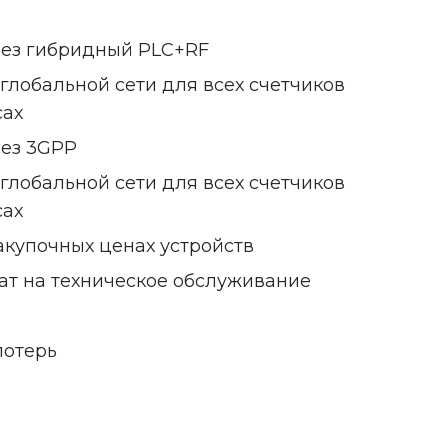
рез гибридный PLC+RF
глобальной сети для всех счетчиков
сах
рез 3GPP
глобальной сети для всех счетчиков
сах
акупочных ценах устройств
ат на техническое обслуживание
потерь