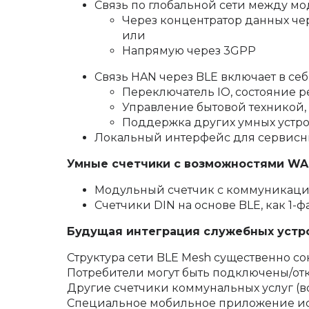
Связь по глобальной сети между мо
Через концентратор данных че
или
Напрямую через 3GPP
Связь HAN через BLE включает в себ
Переключатель IO, состояние 
Управление бытовой техникой,
Поддержка других умных устрой
Локальный интерфейс для сервис
Умные счетчики с возможностями WAN
Модульный счетчик с коммуникацио
Счетчики DIN на основе BLE, как 1
Будущая интеграция служебных устр
Структура сети BLE Mesh существенно с
Потребители могут быть подключены/отк
Другие счетчики коммунальных услуг (вод
Специальное мобильное приложение ис