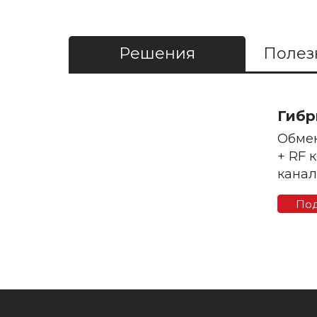
Решения
Полез
Гибр
Обмен
+ RF 
канал
По