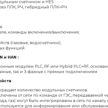
дульным счетчиком и HES :
рез ПЛК, РЧ, гибридный ПЛК+РЧ
я:
реле, команды включения/выключения;
ств (газовые, водосчетчики);
ных функций
 и HAN :
нным модулем PLC, RF или Hybrid PLC+RF, основанн
-фазные, так и 3-фазные с прямым подключением
ойств
окращает количество модульных счетчиков.
лючены от сети по команде от ГЭС, передаваемой ч
а, газ) могут быть интегрированы в сеть по каналу 
пользуется для информирования или обслуживани