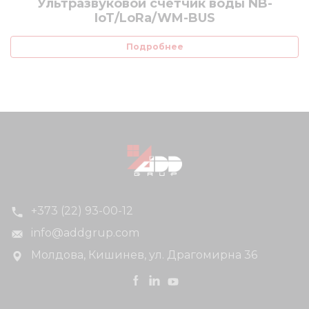
Ультразвуковой счетчик воды NB-
IoT/LoRa/WM-BUS
Подробнее
+373 (22) 93-00-12
info@addgrup.com
Молдова, Кишинев, ул. Драгомирна 36