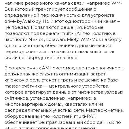
наличие резервного канала связи, например WM-
Bus, который транслирует сообщения с
определенной периодичностью для устройств
drive-by/walk-by. Но и этот односторонний канал –
не предел. Появляются решения, которые
позволяют поддержать multi-RAT технологию, в
частности NB-IoT, Lorawan, Mioty, WM-Mus на борту
одного счетчика, обеспечивая динамический
переход счетчика на самый оптимальный канал
связи непосредственно в поле.
В современных AMI-системах, где технологичность
должна так же служить оптимизации затрат,
ключевую роль станет играть и решение на базе
master-счётчика — центрального устройства,
которое агрегирует данные от множества узловых
счётчиков, установленных, например, в
многоквартирных домах, кварталах или на
распределительных участках сети. Мастер-счетчик,
оборудованный технологией multi-RAT,
обеспечивает централизованный сбор данных по
BLE с других сопряженных водомеров,