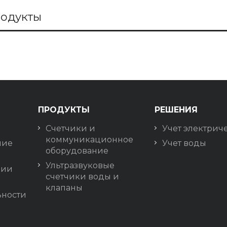
одукты
ПРОДУКТЫ
РЕШЕНИЯ
Счетчики и
Учет электрич
коммуникационное
ние
Учет воды
оборудование
Ультразвуковые
нии
счетчики воды и
клапаны
ности