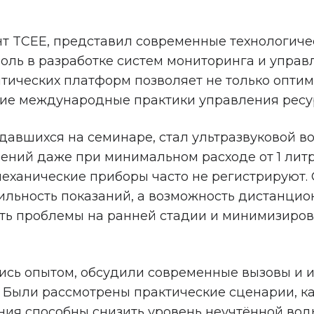
т TCEE, представил современные технологиче
оль в разработке систем мониторинга и управл
тических платформ позволяет не только опти
шие международные практики управления ресу
авшихся на семинаре, стал ультразвуковой в
ений даже при минимальном расходе от 1 литра
механические приборы часто не регистрируют.
льность показаний, а возможность дистанцион
ь проблемы на ранней стадии и минимизироват
ись опытом, обсудили современные вызовы и 
Были рассмотрены практические сценарии, ка
ия способны снизить уровень неучтённой воды