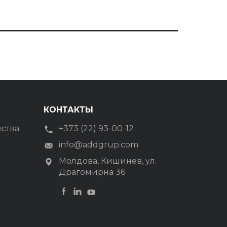
КОНТАКТЫ
ества
+373 (22) 93-00-12
info@addgrup.com
Молдова, Кишинев, ул.
Драгомирна 36