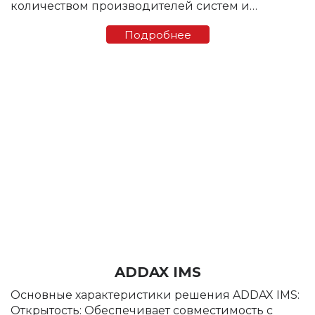
количеством производителей систем и
приборов учета. Хорошо адаптирована к
Подробнее
параметрам физической среды передачи
данных, обеспечивает высокую скорость
передачи данных (до ...
ADDAX IMS
Основные характеристики решения ADDAX IMS:
Открытость: Обеспечивает совместимость с