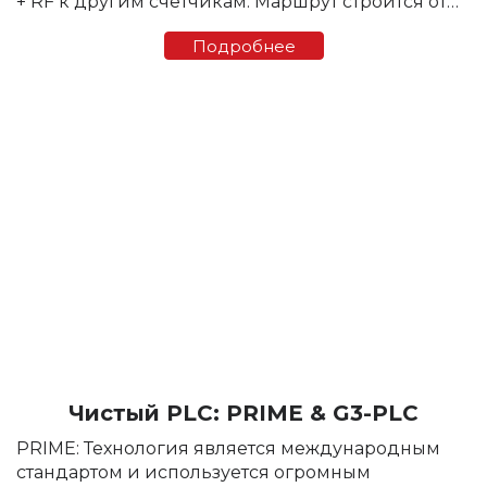
+ RF к другим счетчикам. Маршрут строится от
точки к точке, выбирая между лучшими
Подробнее
каналами. Выбор канала динамически...
Чистый PLC: PRIME & G3-PLC
PRIME: Технология является международным
стандартом и используется огромным