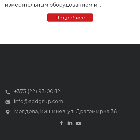
измерительным оборудованием и
соответствующими аппаратными и
Подробнее
программными компонентами AMR/AMM/AMI
систем других производителей.
Взаимодействие между счетчиком и ...
+373 (22) 93-00-12
info@addgrup.com
Молдова, Кишинев, ул. Драгомирна 36