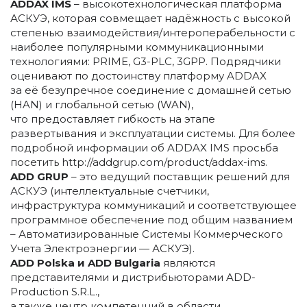
ADDAX IMS
– высокотехнологическая платформа
АСКУЭ, которая совмещает надёжность с высокой
степенью взаимодействия/интероперабельности с
наиболее популярными коммуникационными
технологиями: PRIME, G3-PLC, 3GPP. Подрядчики
оценивают по достоинству платформу ADDAX
за её безупречное соединение с домашней сетью
(HAN) и глобальной сетью (WAN),
что предоставляет гибкость на этапе
развертывания и эксплуатации системы. Для более
подробной информации об ADDAX IMS просьба
посетить http://addgrup.com/product/addax-ims.
ADD GRUP
– это ведущий поставщик решений для
АСКУЭ (интеллектуальные счетчики,
инфраструктура коммуникаций и соответствующее
программное обеспечение под общим названием
– Автоматизированные Системы Коммерческого
Учета Электроэнергии — АСКУЭ).
ADD Polska и ADD Bulgaria
являются
представителями и дистрибьюторами ADD-
Production S.R.L.,
а также центр компетенций в области