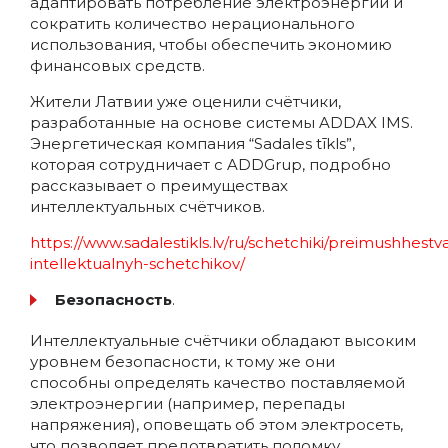
адаптировать потребление электроэнергии и
сократить количество нерационального
использования, чтобы обеспечить экономию
финансовых средств.
Жители Латвии уже оценили счётчики,
разработанные на основе системы ADDAX IMS.
Энергетическая компания “Sadales tīkls”,
которая сотрудничает с ADDGrup, подробно
рассказывает о преимуществах
интеллектуальных счётчиков.
https://www.sadalestikls.lv/ru/schetchiki/preimushhestv
intellektualnyh-schetchikov/
Безопасность
.
Интеллектуальные счётчики обладают высоким
уровнем безопасности, к тому же они
способны определять качество поставляемой
электроэнергии (например, перепады
напряжения), оповещать об этом электросеть,
что позволяет предотвратить поломку