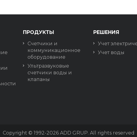
ПРОДУКТЫ
РЕШЕНИЯ
Счетчики и
Учет электрич
коммуникационное
ние
Учет воды
оборудование
Ультразвуковые
нии
счетчики воды и
клапаны
ности
Copyright © 1992-2026
ADD GRUP. All rights reserved