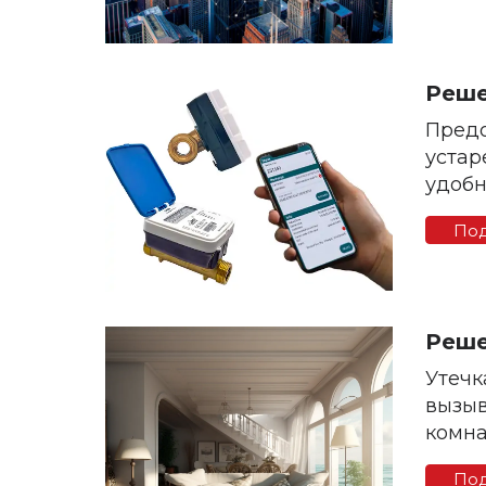
Реше
Предо
устар
удобн
площа
По
Реше
Утечк
вызыв
комнат
По