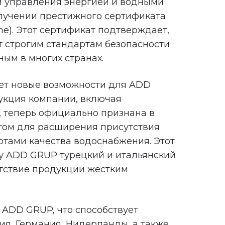
и управления энергией и водными
олучении престижного сертификата
me). Этот сертификат подтверждает,
т строгим стандартам безопасности
ным в многих странах.
ет новые возможности для ADD
укция компании, включая
 теперь официально признана в
агом для расширения присутствия
ртами качества водоснабжения. Этот
у ADD GRUP турецкий и итальянский
тствие продукции жестким
ADD GRUP, что способствует
ия, Германия, Нидерланды, а также