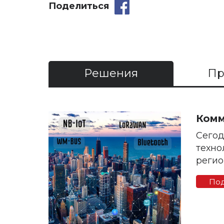
Поделиться
Решения
Пр
Комм
Сегод
техно
регио
По