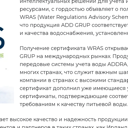
интеллектуальных решений для учета 
ресурсами, с гордостью объявляет о п
WRAS (Water Regulations Advisory Sche
что продукция ADD GRUP соответствуе
и качества водоснабжения, установлен
Получение сертификата WRAS открыва
GRUP на международных рынках. Прод
передовые системы учета воды ADDRA,
многих странах, что служит важным ш
компании в странах с высокими станда
сертификат дополнил уже имеющиеся 
сертификаты, подтверждающие соотве
требованиям к качеству питьевой воды.
т высокое качество и надежность продукции 
тов и партнеров в таких странах, как Ирланд