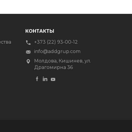
КОНТАКТЫ
ества
+373 (22) 93-00-12
info@addgrup.com
Молдова, Кишинев, ул.
Драгомирна 36