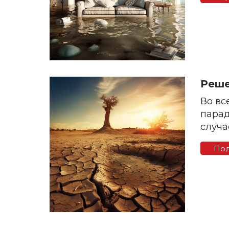
Реше
Во вс
парад
случа
По