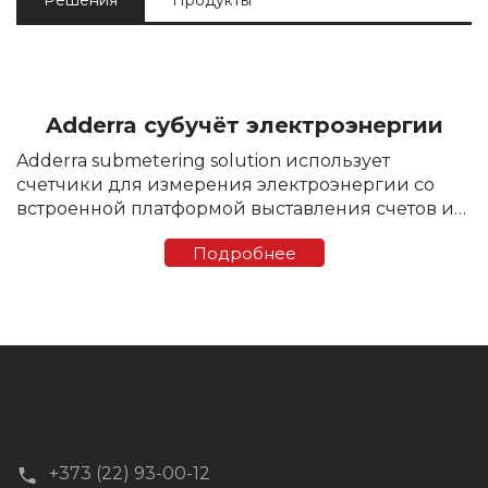
Решения
Продукты
Adderra субучёт электроэнергии
Adderra submetering solution использует
счетчики для измерения электроэнергии со
встроенной платформой выставления счетов и
платежей (поддерживается режим предоплаты
Подробнее
и постоплаты) Однофазный или трехфазный
счетчик Adderra для субучета ...
+373 (22) 93-00-12