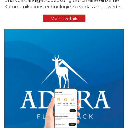
und vollständige Abdeckung durch eine einzelne
Kommunikationstechnologie zu verlassen — weder
NB-IoT noch LoRaWAN. Die Signalstärke variiert
Mehr Details
stark von Region zu Region und manchmal sogar ...