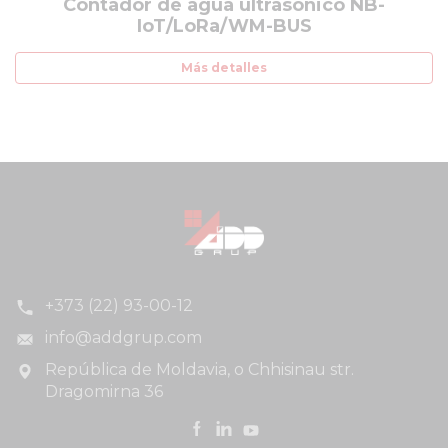
Contador de agua ultrasónico NB-
IoT/LoRa/WM-BUS
Más detalles
+373 (22) 93-00-12
info@addgrup.com
República de Moldavia, o Chhisinau str.
Dragomirna 36