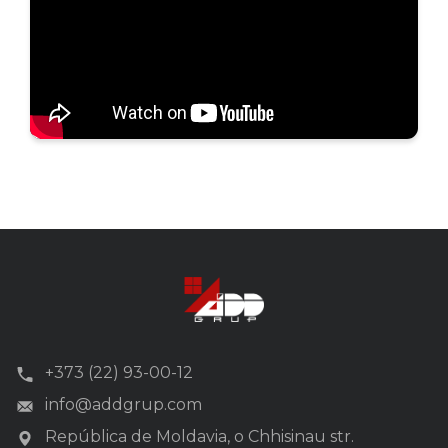
+373 (22) 93-00-12
info@addgrup.com
República de Moldavia, o Chhisinau str.