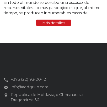
En todo el mundo se percibe una escasez de
recursos vitales. Lo más paradójico es que, al mismo
tiempo, se producen innumerables casos de
consumo excesivo de agua, de un uso irresponsable
Más detalles
de este recurso y de robos de la...
+373 (22) 93-00-12
info@addgrup.com
República de Moldavia, o Chhisinau str.
Dragomirna 36