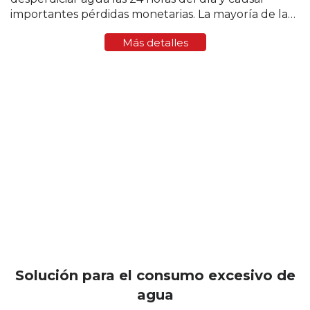
importantes pérdidas monetarias. La mayoría de las
fugas ocurren en el baño o el inodoro. El inodoro es
Más detalles
una fuente común de fugas...
Solución para el consumo excesivo de
agua