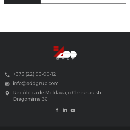
+373 (22) 93-00-12
info@addgrup.com
República de Moldavia, o Chhisinau str.
Dragomirna 36