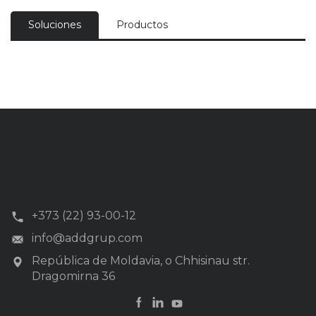
Soluciones
Productos
+373 (22) 93-00-12
info@addgrup.com
República de Moldavia, o Chhisinau str.
Dragomirna 36