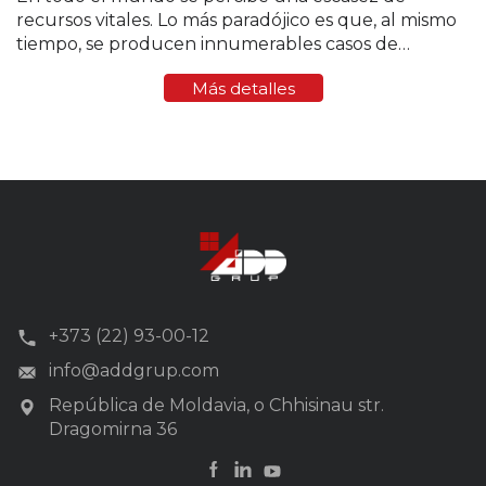
recursos vitales. Lo más paradójico es que, al mismo
tiempo, se producen innumerables casos de
consumo excesivo de agua, de un uso irresponsable
Más detalles
de este recurso y de robos de la...
+373 (22) 93-00-12
info@addgrup.com
República de Moldavia, o Chhisinau str.
Dragomirna 36